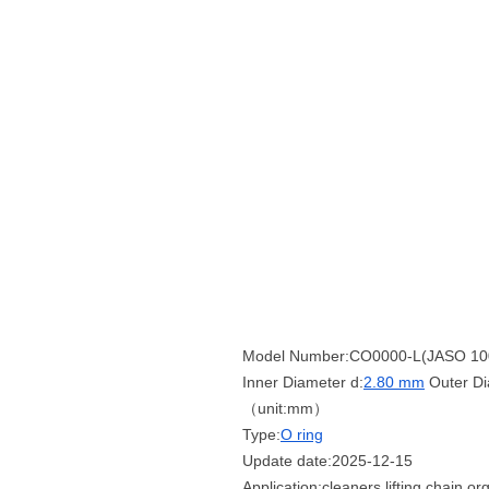
Model Number:CO0000-L(JASO 10
Inner Diameter d:
2.80 mm
Outer Di
（unit:mm）
Type:
O ring
Update date:2025-12-15
Application:cleaners,lifting chain,o