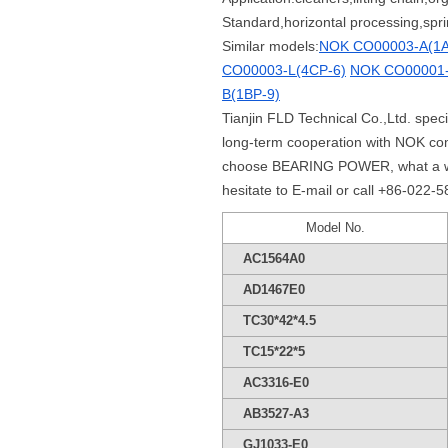
Standard,horizontal processing,sp
Similar models:
NOK CO00003-A(1A
CO00003-L(4CP-6)
NOK CO00001-
B(1BP-9)
Tianjin FLD Technical Co.,Ltd. spe
long-term cooperation with NOK co
choose BEARING POWER, what a whole
hesitate to E-mail or call +86-022-
Model No.
AC1564A0
AD1467E0
TC30*42*4.5
TC15*22*5
AC3316-E0
AB3527-A3
GJ1033-E0