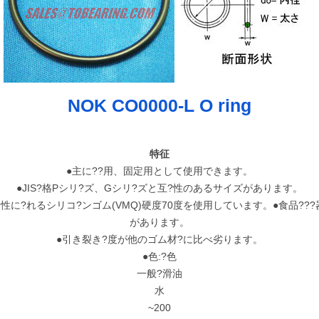
NOK CO0000-L O ring
特征
●主に??用、固定用として使用できます。
●JIS?格Pシリ?ズ、Gシリ?ズと互?性のあるサイズがあります。
寒性に?れるシリコ?ンゴム(VMQ)硬度70度を使用しています。●食品??
があります。
●引き裂き?度が他のゴム材?に比べ劣ります。
●色:?色
一般?滑油
水
~200