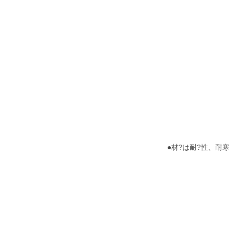
●材?は耐?性、耐