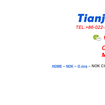
--
--
-- NOK C
HOME
NOK
O ring