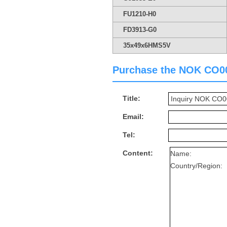
FU1210-H0
FD3913-G0
35x49x6HMS5V
Purchase the NOK CO0000
Title:
Email:
Tel:
Content: