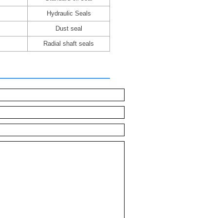
Hydraulic Seals
Dust seal
Radial shaft seals