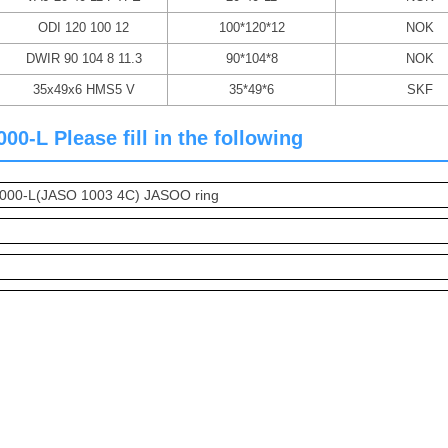
ODI 120 100 12
100*120*12
NOK
DWIR 90 104 8 11.3
90*104*8
NOK
35x49x6 HMS5 V
35*49*6
SKF
-L Please fill in the following