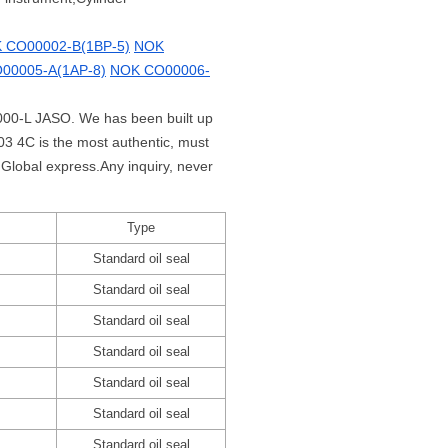
 CO00002-B(1BP-5)
NOK
00005-A(1AP-8)
NOK CO00006-
0000-L JASO. We has been built up
 4C is the most authentic, must
Global express.Any inquiry, never
Type
Standard oil seal
Standard oil seal
Standard oil seal
Standard oil seal
Standard oil seal
Standard oil seal
Standard oil seal