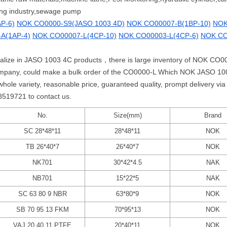
ring industry,sewage pump
P-6)
NOK CO0000-S9(JASO 1003 4D)
NOK CO00007-B(1BP-10)
NOK
A(1AP-4)
NOK CO00007-L(4CP-10)
NOK CO00003-L(4CP-6)
NOK CO
cialize in JASO 1003 4C products，there is large inventory of NOK CO
mpany, could make a bulk order of the CO0000-L Which NOK JASO 1003
 variety, reasonable price, guaranteed quality, prompt delivery via 
58519721 to contact us.
No.
Size(mm)
Brand
SC 28*48*11
28*48*11
NOK
TB 26*40*7
26*40*7
NOK
NK701
30*42*4.5
NAK
NB701
15*22*5
NAK
SC 63 80 9 NBR
63*80*9
NOK
SB 70 95 13 FKM
70*95*13
NOK
VAJ 20 40 11 PTFE
20*40*11
NOK