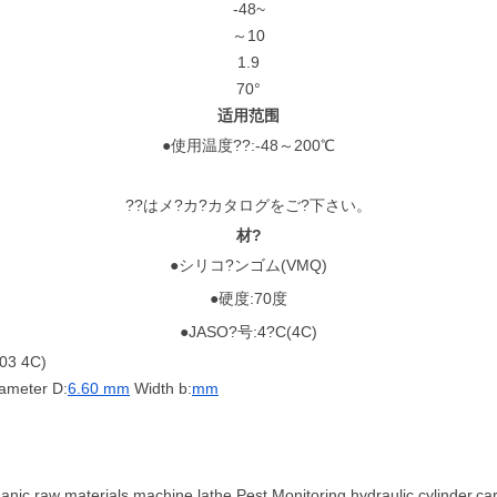
-48~
～10
1.9
70°
适用范围
●使用温度??:-48～200℃
??はメ?カ?カタログをご?下さい。
材?
●シリコ?ンゴム(VMQ)
●硬度:70度
●JASO?号:4?C(4C)
03 4C)
ameter D:
6.60 mm
Width b:
mm
rganic raw materials,machine lathe,Pest Monitoring,hydraulic cylinder,ca